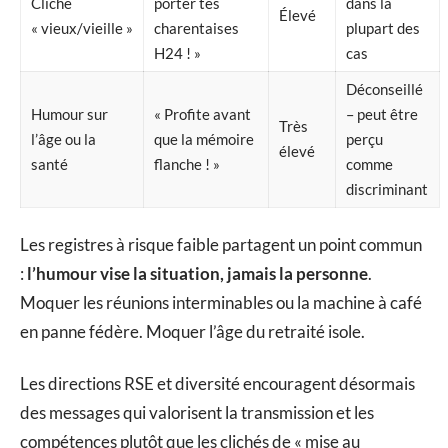
Cliché
porter tes
dans la
Élevé
« vieux/vieille »
charentaises
plupart des
H24 ! »
cas
Déconseillé
Humour sur
« Profite avant
– peut être
Très
l’âge ou la
que la mémoire
perçu
élevé
santé
flanche ! »
comme
discriminant
Les registres à risque faible partagent un point commun
:
l’humour vise la situation, jamais la personne
.
Moquer les réunions interminables ou la machine à café
en panne fédère. Moquer l’âge du retraité isole.
Les directions RSE et diversité encouragent désormais
des messages qui valorisent la transmission et les
compétences plutôt que les clichés de « mise au