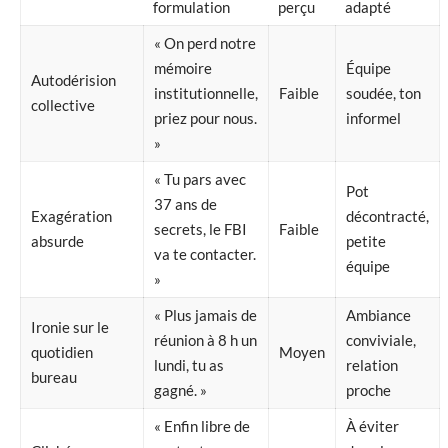
formulation
perçu
adapté
« On perd notre
mémoire
Équipe
Autodérision
institutionnelle,
Faible
soudée, ton
collective
priez pour nous.
informel
»
« Tu pars avec
Pot
37 ans de
Exagération
décontracté,
secrets, le FBI
Faible
absurde
petite
va te contacter.
équipe
»
« Plus jamais de
Ambiance
Ironie sur le
réunion à 8 h un
conviviale,
quotidien
Moyen
lundi, tu as
relation
bureau
gagné. »
proche
« Enfin libre de
À éviter