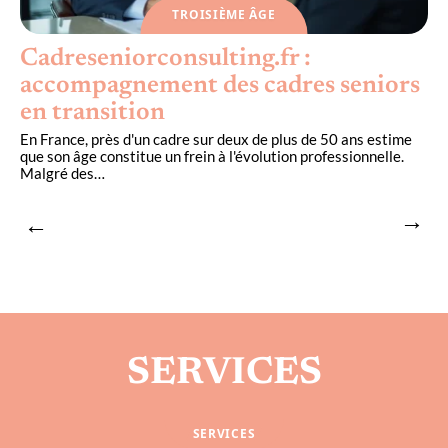
TROISIÈME ÂGE
Cadreseniorconsulting.fr :
n
accompagnement des cadres seniors
en transition
us
En France, près d'un cadre sur deux de plus de 50 ans estime
2
que son âge constitue un frein à l'évolution professionnelle.
i
Malgré des
…
h
SERVICES
SERVICES