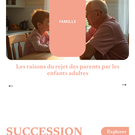
FAMILLE
Les raisons du rejet des parents par les
enfants adultes
SUCCESSION
Explorer