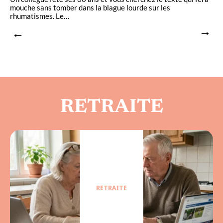
mouche sans tomber dans la blague lourde sur les
e
rhumatismes. Le
…
l
RETRAITE
RETRAITE