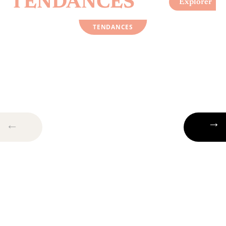
TENDANCES
Explorer
TENDANCES
Quelles solutions existent
pour la prise en charge des
personnes âgées ?