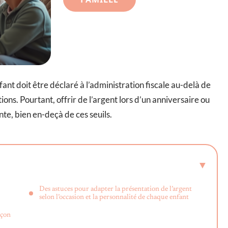
ant doit être déclaré à l’administration fiscale au-delà de
ons. Pourtant, offrir de l’argent lors d’un anniversaire ou
nte, bien en-deçà de ces seuils.
Des astuces pour adapter la présentation de l’argent
selon l’occasion et la personnalité de chaque enfant
açon