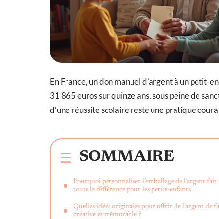
En France, un don manuel d’argent à un petit-enf
31 865 euros sur quinze ans, sous peine de sancti
d’une réussite scolaire reste une pratique coura
SOMMAIRE
Pourquoi personnaliser l’emballage de l’argent fait
toute la différence pour les petits-enfants
Quelles idées originales pour offrir de l’argent de f
créative et mémorable ?