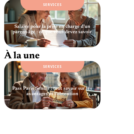
SERVICES
Salaire pour la prise en charge d’un
parent âgé : ce que vous devez savoir
À la une
SERVICES
Pass Paris Senior : tout savoir sur les
avantages et l’obtention