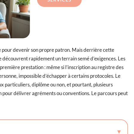
ire pour devenir son propre patron. Mais derrière cette
 vie découvrent rapidement un terrain semé d’exigences. Les
remière prestation : même si l’inscription au registre des
 personne, impossible d’échapper à certains protocoles. Le
ux particuliers, diplôme ou non, et pourtant, plusieurs
 pour délivrer agréments ou conventions. Le parcours peut