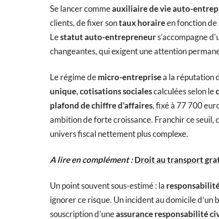
Se lancer comme
auxiliaire de vie auto-entre
clients, de fixer son
taux horaire
en fonction de s
Le
statut auto-entrepreneur
s’accompagne d’un
changeantes, qui exigent une attention perman
Le régime de
micro-entreprise
a la réputation d
unique
,
cotisations sociales
calculées selon le
c
plafond de chiffre d’affaires
, fixé à 77 700 eur
ambition de forte croissance. Franchir ce seuil, c
univers fiscal nettement plus complexe.
A lire en complément :
Droit au transport gratu
Un point souvent sous-estimé : la
responsabilité
ignorer ce risque. Un incident au domicile d’un b
souscription d’une
assurance responsabilité civ